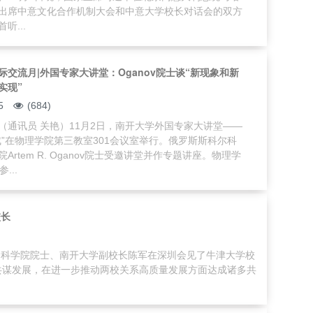
出席中意文化合作机制大会和中意大学校长对话会的双方
听...
际交流月|外国专家大讲堂：Oganov院士谈“新现象和新
实现”
5
(684)
（通讯员 关艳）11月2日，南开大学外国专家大讲堂——
成”在物理学院第三教室301会议室举行。俄罗斯斯科尔科
Artem R. Oganov院士受邀讲堂并作专题讲座。物理学
...
校长
中国科学院院士、南开大学副校长陈军在深圳会见了牛津大学校
友谊、共谋发展，在进一步推动两校关系高质量发展方面达成诸多共