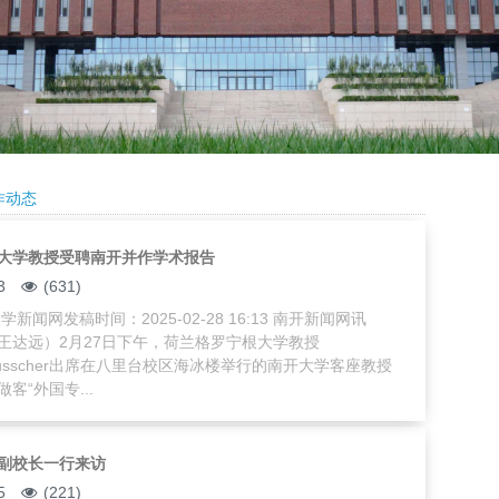
作动态
大学教授受聘南开并作学术报告
3
(631)
新闻网发稿时间：2025-02-28 16:13 南开新闻网讯
王达远）2月27日下午，荷兰格罗宁根大学教授
JanBusscher出席在八里台校区海冰楼举行的南开大学客座教授
客“外国专...
副校长一行来访
5
(221)