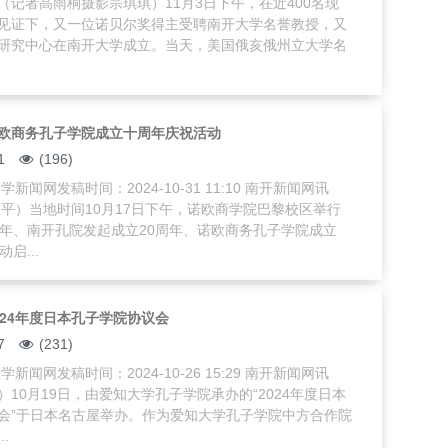
（记者高雨桐摄影宗琪琪）11月3日下午，在近400名现
见证下，又一位诺贝尔奖得主受聘南开大学名誉教授，又
研究中心在南开大学成立。当天，美国俄亥俄州立大学名
欧商务孔子学院成立十周年庆祝活动
1
(196)
新闻网发稿时间：2024-10-31 11:10 南开新闻网讯
玉平）当地时间10月17日下午，诺欧商学院巴黎校区举行
周年、南开孔院发起成立20周年、诺欧商务孔子学院成立
启...
024年度日本孔子学院协议会
7
(231)
新闻网发稿时间：2024-10-26 15:29 南开新闻网讯
10月19日，由爱知大学孔子学院承办的“2024年度日本
会”于日本名古屋举办。作为爱知大学孔子学院中方合作院
.