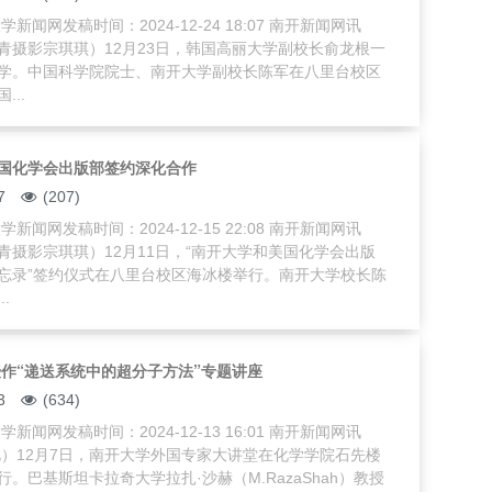
新闻网发稿时间：2024-12-24 18:07 南开新闻网讯
青摄影宗琪琪）12月23日，韩国高丽大学副校长俞龙根一
学。中国科学院院士、南开大学副校长陈军在八里台校区
...
国化学会出版部签约深化合作
7
(207)
新闻网发稿时间：2024-12-15 22:08 南开新闻网讯
青摄影宗琪琪）12月11日，“南开大学和美国化学会出版
忘录”签约仪式在八里台校区海冰楼举行。南开大学校长陈
.
授作“递送系统中的超分子方法”专题讲座
3
(634)
新闻网发稿时间：2024-12-13 16:01 南开新闻网讯
艳）12月7日，南开大学外国专家大讲堂在化学学院石先楼
。巴基斯坦卡拉奇大学拉扎·沙赫（M.RazaShah）教授