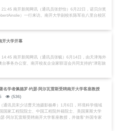
4 21:45 南开新闻网讯（通讯员张舒怡）6月22日，诺贝尔奖
ertAinslie）一行来访。南开大学副校长陈军在八里台校区
南开大学开幕
8 14:45 南开新闻网讯（通讯员张毓）6月14日，由天津海外
澳台事务办公室、南开校友企业家联谊会共同支持的“津彩旅
著名学者佩德罗·约瑟·阿尔瓦雷斯受聘南开大学客座教授
5
(536)
（通讯员宋少洁曹天池摄影杨希）1月6日，环境科学领域
国国家工程院院士、中国工程院外籍院士、美国莱斯大学
约瑟·阿尔瓦雷斯受聘南开大学客座教授，并做客“外国专家