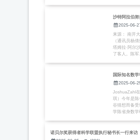
沙特阿拉伯努
2025-06-2
来源： 南开大学
（通讯员杨倩
塔姆拉·阿尔
了客人。陈军..
国际知名数学学
2025-06-2
JoshuaZ
琪）今年是陈
谷猜想而备受世
学陈省身数学研
诺贝尔奖获得者科学联盟执行秘书长一行来访