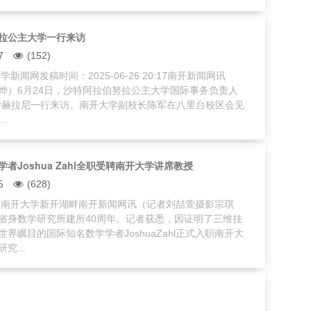
拉公主大学一行来访
7
(152)
新闻网发稿时间：2025-06-26 20:17南开新闻网讯
烨）6月24日，沙特阿拉伯努拉公主大学国际事务负责人
沙赫拉尼一行来访。南开大学副校长陈军在八里台校区会见
.
者Joshua Zahl全职受聘南开大学讲席教授
5
(628)
ahl在南开大学新开湖畔南开新闻网讯（记者刘喆萱摄影宗琪
省身数学研究所建所40周年。记者获悉，因证明了三维挂
界瞩目的国际知名数学学者JoshuaZahl正式入职南开大
究...