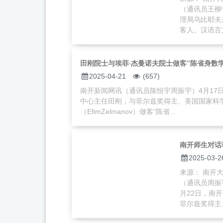
（通讯员王柳
理局乌比耶夫
客人。汉语言文
田刚院士与埃菲·杰曼诺夫院士做客“陈省身数学
2025-04-21
(657)
南开新闻网讯（通讯员陈恒宇周振宇）4月17
中心主任田刚，与菲尔兹奖得主、美国国家科
（EfimZelmanov）做客“陈省...
南开师生对话
2025-03-2
来源： 南开大学
（通讯员周振
月22日，南
菲尔兹奖得主、