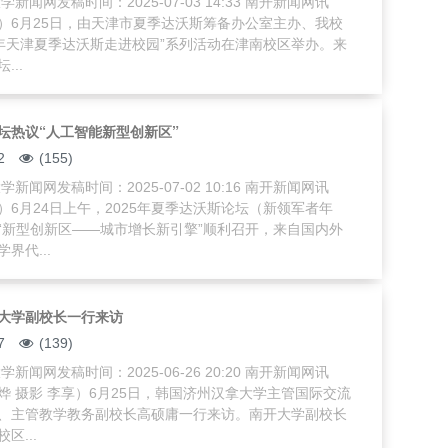
新闻网发稿时间：2025-07-03 14:33 南开新闻网讯
）6月25日，由天津市夏季达沃斯筹备办公室主办、我校
25年天津夏季达沃斯走进校园”系列活动在津南校区举办。来
...
坛热议“人工智能新型创新区”
2
(155)
新闻网发稿时间：2025-07-02 10:16 南开新闻网讯
）6月24日上午，2025年夏季达沃斯论坛（新领军者年
“新型创新区——城市增长新引擎”顺利召开，来自国内外
界代...
大学副校长一行来访
7
(139)
新闻网发稿时间：2025-06-26 20:20 南开新闻网讯
烨 摄影 李享）6月25日，韩国济州汉拿大学主管国际交流
、主管教学教务副校长高硕庸一行来访。南开大学副校长
区...