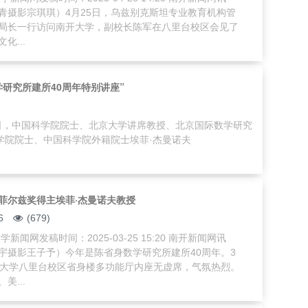
青摄影宗琪琪）4月25日，乌兹别克斯坦专业教育机构管
局长一行访问南开大学，副校长陈军在八里台校区会见了
化...
研究所建所40周年特别讲座”
日，中国科学院院士、北京大学讲席教授、北京国际数学研究
学院院士、中国科学院外籍院士埃菲·杰曼诺夫
菲尔兹奖得主埃菲·杰曼诺夫教授
6
(679)
新闻网发稿时间：2025-03-25 15:20 南开新闻网讯
宇摄影王子予）今年是陈省身数学研究所建所40周年。3
开大学八里台校区省身楼多功能厅内座无虚席，气氛热烈。
美...