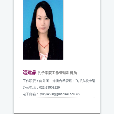
运建晶
孔子学院工作管理科科员
工作职责：南外函、港澳台函管理；飞书入校申请；报刊征订
办公电话：022-23508229
电子邮箱：
yunjianjing@nankai.edu.cn