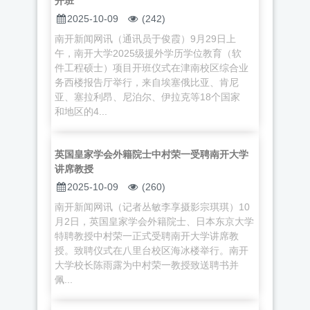
2025-10-09
(242)
南开新闻网讯（通讯员于俊霞）9月29日上
午，南开大学2025级援外学历学位教育（软
件工程硕士）项目开班仪式在津南校区综合业
务西楼报告厅举行，来自埃塞俄比亚、肯尼
亚、塞拉利昂、尼泊尔、伊拉克等18个国家
和地区的4...
英国皇家学会外籍院士中村荣一受聘南开大学
讲席教授
2025-10-09
(260)
南开新闻网讯（记者丛敏李享摄影宗琪琪）10
月2日，英国皇家学会外籍院士、日本东京大学
特聘教授中村荣一正式受聘南开大学讲席教
授。致聘仪式在八里台校区海冰楼举行。南开
大学校长陈雨露为中村荣一教授致送聘书并
佩...