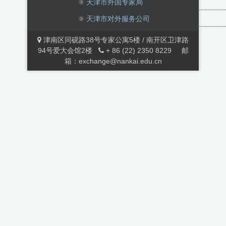
天津市外国专家局
天津市对外服务公司
津南区同砚路38号专家公寓5楼 / 南开区卫津路
94号爱大会馆2楼
+ 86 (22) 2350 8229
邮
箱：exchange@nankai.edu.cn