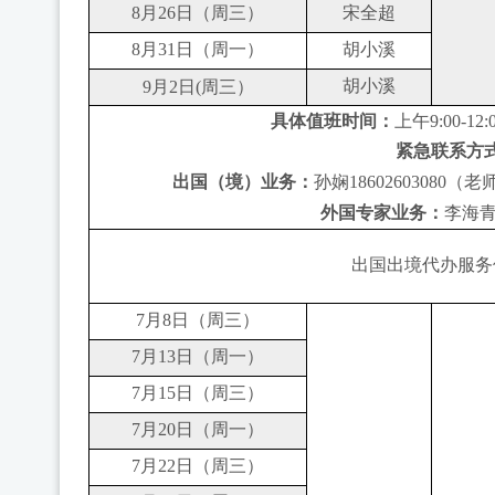
8月
26
日（周三）
宋全超
8月
31
日（周
一
）
胡小溪
胡小溪
9
月
2
日
(周
三
）
具体值班时间：
上午
9:00-12
紧急联系方
出国（境）业务：
孙娴
18602603080（
外国专家业务：
李海
出国出境代办服务
7月
8
日（周三）
7月
13
日（周一）
7月
15
日（周三）
7月
20
日（周一）
7月
22
日（周三）