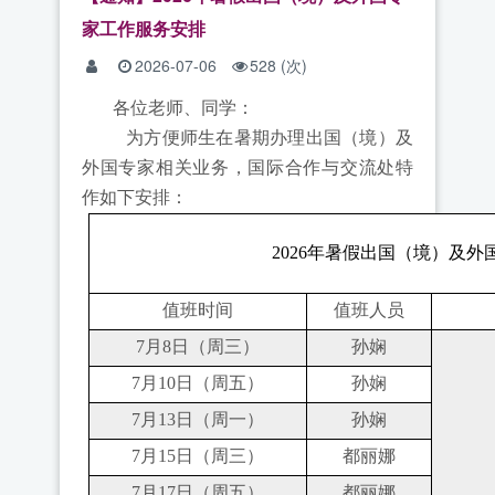
家工作服务安排
2026-07-06
528
(次)
各位老师、同学：
为方便师生在暑期办理出国（境）及
外国专家相关业务，国际合作与交流处特
作如下安排：
202
6
年暑假出国（境）及外
值班时间
值班人员
7月
8
日（周三）
孙娴
7月
10
日（周五）
孙娴
7月
13
日（周一）
孙娴
7月
15
日（周三）
都丽娜
7月1
7
日（周五）
都丽娜