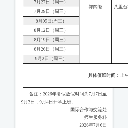
7月
27
日（周
一
）
郭闻隆
八里台
7月
29
日（周三）
8月
05
日
(周三）
8月1
2
日（周三）
8月
19
日（周三）
8月
26
日（周三）
9月
2
日（周三）
具体值班时间：
上
备注：
202
6
年暑假放假时间为
7月
7
日至
9月
3
日，
9月
4
日开学上班。
国际合作与交流处
师生服务科
202
6
年
7
月
6
日