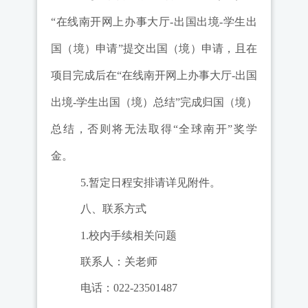
“
在线南开网上办事大厅
-
出国出境
-
学生出
国（境）申请
”
提交出国（境）申请，且在
项目完成后
在
“
在线南开网上办事大厅
-
出国
出境
-
学生出国（境）总结
”
完成归国（境）
总结
，否则将无法取得
“
全球南开
”
奖学
金。
5.
暂定日程安排请详见附件。
八、联系方式
1.
校内手续相关问题
联系人：
关老师
电话：022-2350
1487