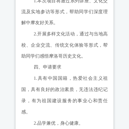
1.
本次项目将通过系列讲座、
文化
交
流
及实地参访
等形式
，帮助同学们
深度理
解中摩友好关系。
2.
开展多样文化活动，通过与当地高
校、
企业
交流、传统文化体验等
形式
，帮
助同学们
感悟摩洛哥历史文化。
四、申请要求
1.
具有中国国籍，热爱社会主义祖
国，具有良好的政治素质，无违法违纪记
录，有为祖国建设服务的事业心和责任
感。
2.
品学兼优，身心健康。