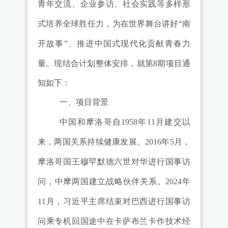
青年交流、企业参访、社会实践等多样形
式培养全球胜任力，为在世界舞台讲好
“
南
开故事
”
、推进中国式现代化贡献青春力
量。现结合计划整体安排，就第
8
期项目通
知如下：
一、
项目背景
中国和摩洛哥
自1958
年
11
月建交以
来，两国关系持续健康发展。
2016
年
5
月，
摩洛哥国王穆罕默德六世对华进行国事访
问，中摩两国建立战略伙伴关系。
2024
年
11
月，习近平主席结束对巴西进行国事访
问乘专机回国途中在卡萨布兰卡作技术经