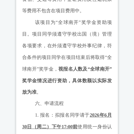
等费用不
包含在项目费用中。
该项目为
“
全球南开
”
奖学金资助项
目。项目同学须遵守学校出国（境）管理
各项要求，在外须遵守学校外事纪律，符
合条件的项目同学在项目结束后将取得
“
全
球南开
”
奖学金，
视报名人数及
“
全球南开
”
奖学金情况
进行
资助
，
具体
数额
以实际发
放为准
。
六、申请流程
1.
报名：拟报名同学请于
2026
年
6
月
30
日（周
二
）
下午
1
7
:00
前
使用统一身份认