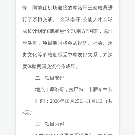
停，同前往机场迎接的摩洛哥王储哈桑进
行了亲切交谈
。
“全球南开”公能人才全球
成长计划第
8
期聚焦
“全球南方”国家，选址
摩洛哥，项目期间将会从经济、社会、历
史文化等多维度感受中摩友好关系，并深
度体验两国交流合作成果。
二、项目安排
地点：
摩洛哥，拉巴特、卡萨布兰卡
时间：2026
年
10
月
25
日
-11
月
1
日
（共
8
天）
三、项目内容