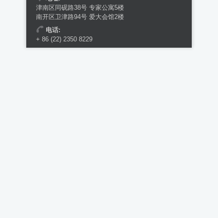
津南区同砚路38号 专家公寓5楼
南开区卫津路94号 爱大会馆2楼
电话:
+ 86 (22) 2350 8229