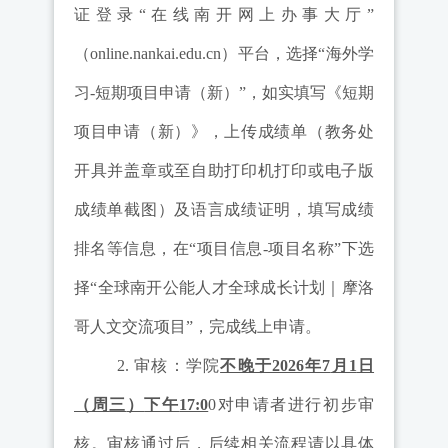
证登录
“
在线南开网上办事大厅
”
（
online.nankai.edu.cn
）平台，选择
“
海外学
习
-
短期项目申请（新）
”
，如实填写《短期
项目申请（新）》，上传成绩单（教务处
开具并盖章或至自助打印机打印或电子版
成绩单截图）及语言成绩证明，填写成绩
排名等信息，在
“
项目信息
-
项目名称
”
下选
择
“
全球南开公能人才全球成长计划｜
摩洛
哥
人文交流项目
”
，完成线上申请。
2.
审核：学院
不晚于2026
年7
月1
日
（周
三
）
下午
17:0
0
对申请者进行初步审
核
。
审核通过后，后续相关流程请以具体