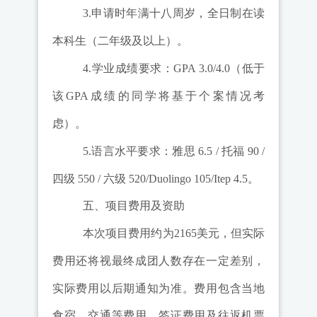
3.
申请时年满十八周岁，全日制在读
本科生（二年级及以上）。
4.
学业成绩要求：
GPA
3.0
/4.0
（低于
该
GPA
成绩的同学将基于个案情况考
虑）。
5.
语言水平要求：雅思
6
.5 /
托福
90
/
四级
550
/
六级
520/
Duolingo 10
5
/Itep 4.
5
。
五、项目费用及资助
本次项目费用约为
2165
美元，但实际
费用还将视最终成团人数存在一定差别，
实际费用以后期通知为准。
费用包含当地
食宿、交通等费用
，
签证费用及往返机票